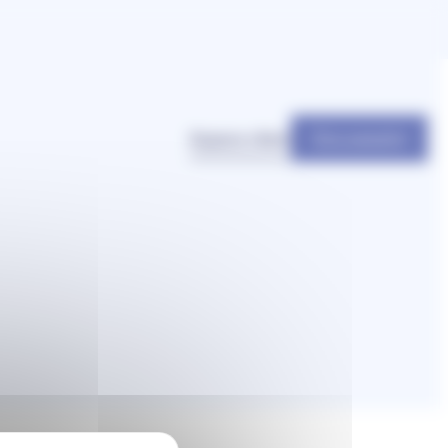
Être appelé
Espace client
Besoin d’aide ?
uhaitez postuler ?
Simulez votre situation
 l’optimisation de votre patrimoine.
ons ravis de recevoir votre candidature spontanée !