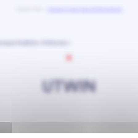
Clients FWU –
cliquez ici pour plus d’informations
urquoi Predictis
S’informer
ejoindre
Défiscalisation
Professionnels
UTWIN
Besoin d’aide ?
Vous so
lière
res
Stratégie de
Trésorerie
Laissez nous vous guider afin de vous accompagner dans
Nous ser
défiscalisation
d’entreprise
eur
fres
Déduction PER
Contrats de
eurs d’affaires
capitalisation
Contactez un conseiller
Je postule