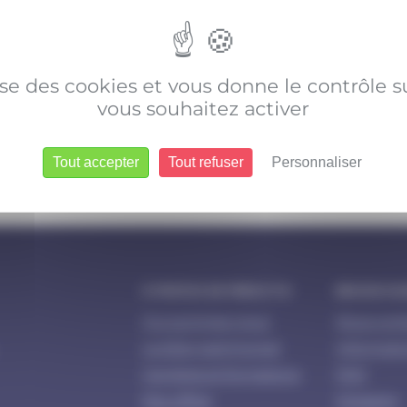
lise des cookies et vous donne le contrôle 
vous souhaitez activer
Tout accepter
Tout refuser
Personnaliser
À PROPOS DE PREDICTIS
BESOIN D’A
Qui sommes-nous
Nous cont
Le bilan patrimonial
Informatio
Carrières et formations
FAQ
Nos offres
Glossaire